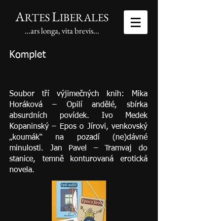
A
L
RTES
IBERALES
...ars longa, vita brevis...
Komplet
Soubor tří výjimečných knih: Mika
Horáková – Opilí andělé, sbírka
absurdních povídek. Ivo Medek
Kopaninský – Epos o Jírovi, venkovský
„koumák“ na pozadí (ne)dávné
minulosti. Jan Pavel – Tramvaj do
stanice, temně konturovaná erotická
novela.