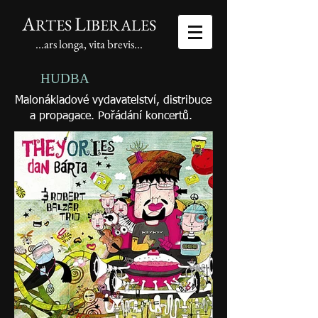
A
L
RTES
IBERALES
...ars longa, vita brevis...
HUDBA
Malonákladové vydavatelství, distribuce
a propagace. Pořádání koncertů.