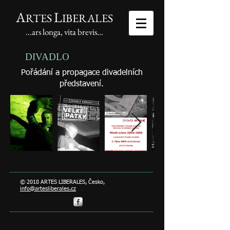
A
L
RTES
IBERALES
...ars longa, vita brevis...
DIVADLO
Pořádání a propagace divadelních
představení.
© 2018 ARTES LIBERALES, Česko,
info@artesliberales.cz