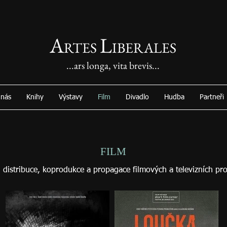
A
L
RTES
IBERALES
...ars longa, vita brevis...
 nás
Knihy
Výstavy
Film
Divadlo
Hudba
Partneři
FILM
 distribuce, koprodukce a propagace filmových a televizních pro