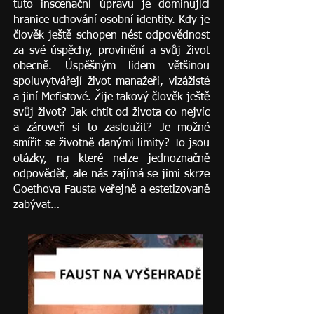
tuto inscenační úpravu je dominující
hranice uchování osobní identity. Kdy je
člověk ještě schopen nést odpovědnost
za své úspěchy, provinění a svůj život
obecně. Úspěšným lidem většinou
spoluvytvářejí život manažeři, vizážisté
a jiní Mefistové. Žije takový člověk ještě
svůj život? Jak chtít od života co nejvíc
a zároveň si to zasloužit? Je možné
smířit se životně danými limity? To jsou
otázky, na které nelze jednoznačně
odpovědět, ale nás zajímá se jimi skrze
Goethova Fausta veřejně a estetizovaně
zabývat…