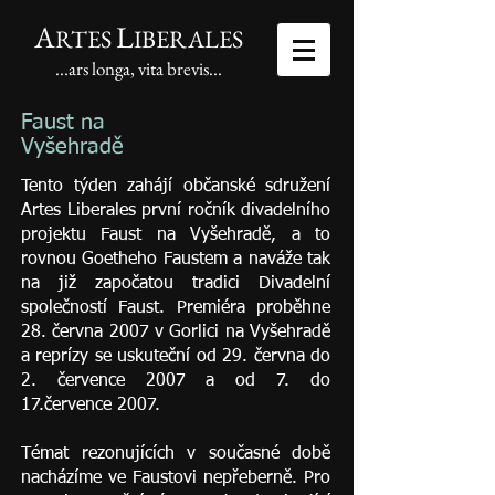
A
L
RTES
IBERALES
...ars longa, vita brevis...
Faust na
Vyšehradě
Tento týden zahájí občanské sdružení
Artes Liberales první ročník divadelního
projektu Faust na Vyšehradě, a to
rovnou Goetheho Faustem a naváže tak
na již započatou tradici Divadelní
společností Faust. Premiéra proběhne
28. června 2007 v Gorlici na Vyšehradě
a reprízy se uskuteční od 29. června do
2. července 2007 a od 7. do
17.července 2007.
Témat rezonujících v současné době
nacházíme ve Faustovi nepřeberně. Pro